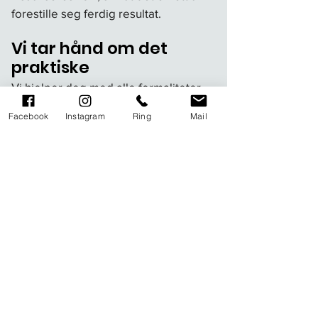
forestille seg ferdig resultat.
Vi tar hånd om det
praktiske
Vi hjelper deg med alle formaliteter
kostnadsfritt mot at vi får bygge på
Facebook
Instagram
Ring
Mail
tomten.
Tomtebefaring
Eier du en tomt og lurer på hvor mye
den er verdt, eller har du spørsmål
rundt prosessen med fradeling, er du
hjertelig velkommen til å ta kontakt for
en uforpliktende tomteprat. Vi blir
også gjerne bli med deg på en
tomtebefaring for å kunne gi deg en
skjønnsmessig verdivurdering av