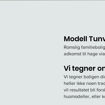
Modell Tunv
Romslig familiebolig
adkomst til hage via
Vi tegner o
V
i tegner boligen di
heller ikke noen tr
vil resultatet bli fo
husmodeller, eller 