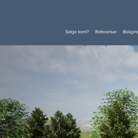
Selge tomt?
Referanser
Boligin