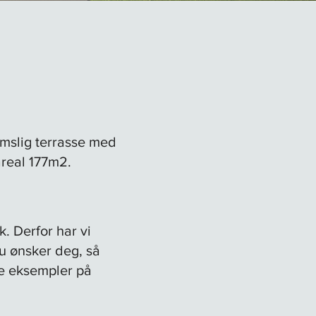
Romslig terrasse med
areal 177m2.
k. Derfor har vi
du ønsker deg
, så
re eksempler på