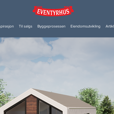
spirasjon
Til salgs
Byggeprosessen
Eiendomsutvikling
Artik